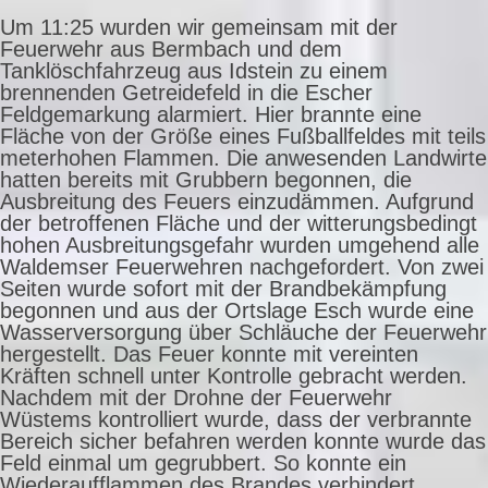
Um 11:25 wurden wir gemeinsam mit der
Feuerwehr aus Bermbach und dem
Tanklöschfahrzeug aus Idstein zu einem
brennenden Getreidefeld in die Escher
Feldgemarkung alarmiert. Hier brannte eine
Fläche von der Größe eines Fußballfeldes mit teils
meterhohen Flammen. Die anwesenden Landwirte
hatten bereits mit Grubbern begonnen, die
Ausbreitung des Feuers einzudämmen. Aufgrund
der betroffenen Fläche und der witterungsbedingt
hohen Ausbreitungsgefahr wurden umgehend alle
Waldemser Feuerwehren nachgefordert. Von zwei
Seiten wurde sofort mit der Brandbekämpfung
begonnen und aus der Ortslage Esch wurde eine
Wasserversorgung über Schläuche der Feuerwehr
hergestellt. Das Feuer konnte mit vereinten
Kräften schnell unter Kontrolle gebracht werden.
Nachdem mit der Drohne der Feuerwehr
Wüstems kontrolliert wurde, dass der verbrannte
Bereich sicher befahren werden konnte wurde das
Feld einmal um gegrubbert. So konnte ein
Wiederaufflammen des Brandes verhindert