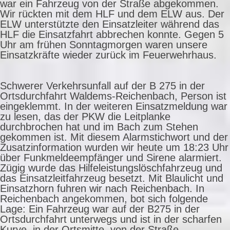
war ein Fahrzeug von der Straße abgekommen.
Wir rückten mit dem HLF und dem ELW aus. Der
ELW unterstützte den Einsatzleiter während das
HLF die Einsatzfahrt abbrechen konnte. Gegen 5
Uhr am frühen Sonntagmorgen waren unsere
Einsatzkräfte wieder zurück im Feuerwehrhaus.
Schwerer Verkehrsunfall auf der B 275 in der
Ortsdurchfahrt Waldems-Reichenbach, Person ist
eingeklemmt. In der weiteren Einsatzmeldung war
zu lesen, das der PKW die Leitplanke
durchbrochen hat und im Bach zum Stehen
gekommen ist. Mit diesem Alarmstichwort und der
Zusatzinformation wurden wir heute um 18:23 Uhr
über Funkmeldeempfänger und Sirene alarmiert.
Zügig wurde das Hilfeleistungslöschfahrzeug und
das Einsatzleitfahrzeug besetzt. Mit Blaulicht und
Einsatzhorn fuhren wir nach Reichenbach. In
Reichenbach angekommen, bot sich folgende
Lage: Ein Fahrzeug war auf der B275 in der
Ortsdurchfahrt unterwegs und ist in der scharfen
Kurve, in der Ortsmitte, von der Straße