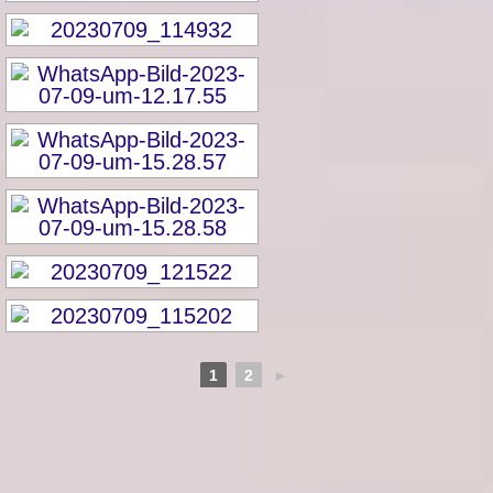
1
2
►