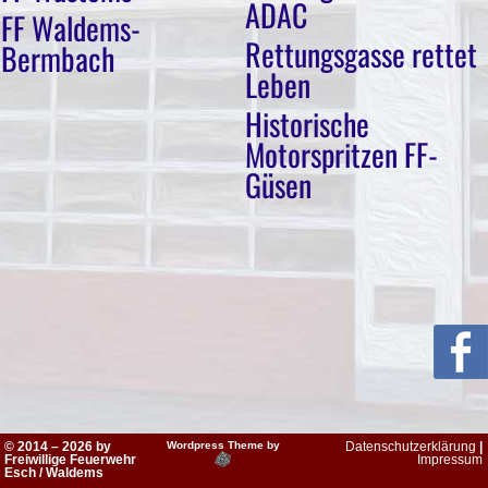
ADAC
FF Waldems-
Rettungsgasse rettet
Bermbach
Leben
Historische
Motorspritzen FF-
Güsen
© 2014 – 2026 by
Wordpress Theme by
Datenschutzerklärung
|
Freiwillige Feuerwehr
Impressum
Esch / Waldems