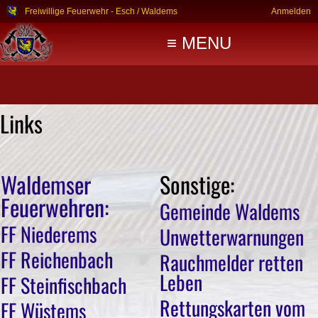
Freiwillige Feuerwehr - Esch / Waldems
Anmelden
≡ MENU
Links
Waldemser
Sonstige:
Feuerwehren:
Gemeinde Waldems
FF Niederems
Unwetterwarnungen
FF Reichenbach
Rauchmelder retten
Leben
FF Steinfischbach
Rettungskarten vom
FF Wüstems