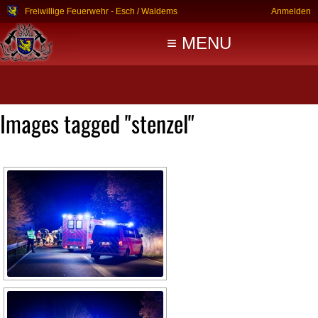
Freiwillige Feuerwehr - Esch / Waldems
Anmelden
≡ MENU
Images tagged "stenzel"