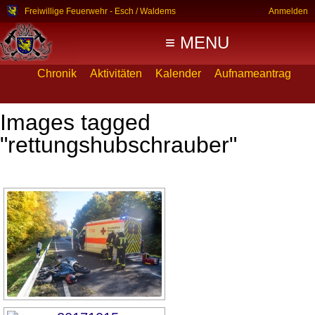
Freiwillige Feuerwehr - Esch / Waldems
Anmelden
≡ MENU
Chronik
Aktivitäten
Kalender
Aufnameantrag
Images tagged
"rettungshubschrauber"