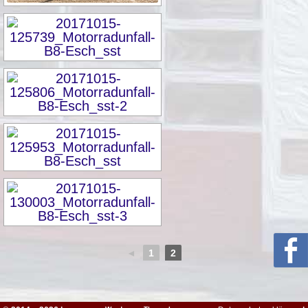
◄
1
2