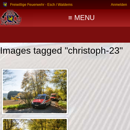
Freiwillige Feuerwehr - Esch / Waldems
Anmelden
≡ MENU
Images tagged "christoph-23"