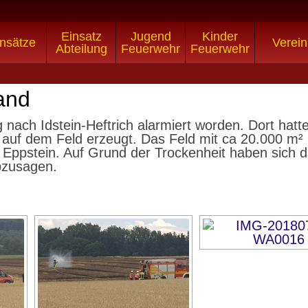
Einsatz
Jugend
Kinder
nsätze
Verein
Abteilung
Feuerwehr
Feuerwehr
and
nach Idstein-Heftrich alarmiert worden. Dort hatt
uf dem Feld erzeugt. Das Feld mit ca 20.000 m² br
Eppstein. Auf Grund der Trockenheit haben sich di
abzusagen.