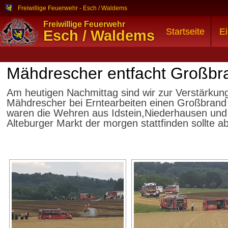
Freiwillige Feuerwehr - Esch / Waldems
Freiwillige Feuerwehr
Startseite
Ei
Esch / Waldems
Mähdrescher entfacht Großbr
Am heutigen Nachmittag sind wir zur Verstärkung 
Mähdrescher bei Erntearbeiten einen Großbrand a
waren die Wehren aus Idstein,Niederhausen und 
Alteburger Markt der morgen stattfinden sollte 