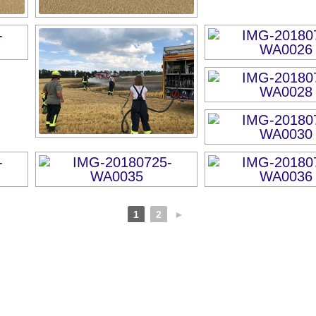
1
2
►