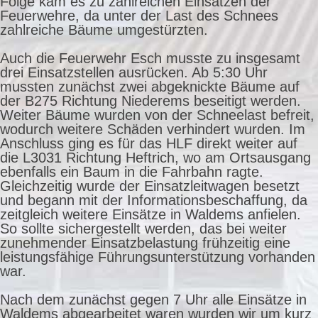
Folge kam es zu zahlreichen Einsätzen der
Feuerwehre, da unter der Last des Schnees
zahlreiche Bäume umgestürzten.
Auch die Feuerwehr Esch musste zu insgesamt
drei Einsatzstellen ausrücken. Ab 5:30 Uhr
mussten zunächst zwei abgeknickte Bäume auf
der B275 Richtung Niederems beseitigt werden.
Weiter Bäume wurden von der Schneelast befreit,
wodurch weitere Schäden verhindert wurden. Im
Anschluss ging es für das HLF direkt weiter auf
die L3031 Richtung Heftrich, wo am Ortsausgang
ebenfalls ein Baum in die Fahrbahn ragte.
Gleichzeitig wurde der Einsatzleitwagen besetzt
und begann mit der Informationsbeschaffung, da
zeitgleich weitere Einsätze in Waldems anfielen.
So sollte sichergestellt werden, das bei weiter
zunehmender Einsatzbelastung frühzeitig eine
leistungsfähige Führungsunterstützung vorhanden
war.
Nach dem zunächst gegen 7 Uhr alle Einsätze in
Waldems abgearbeitet waren wurden wir um kurz