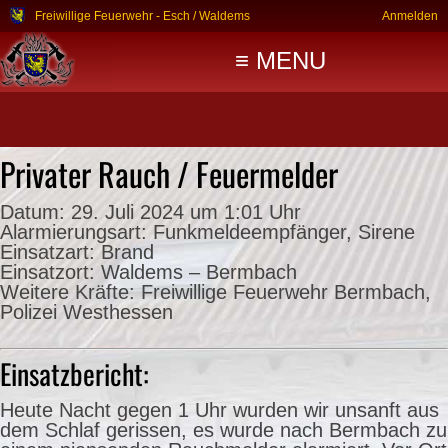
Freiwillige Feuerwehr - Esch / Waldems
Anmelden
≡ MENU
Privater Rauch / Feuermelder
Datum:
29. Juli 2024 um 1:01 Uhr
Alarmierungsart:
Funkmeldeempfänger, Sirene
Einsatzart:
Brand
Einsatzort:
Waldems – Bermbach
Weitere Kräfte:
Freiwillige Feuerwehr Bermbach,
Polizei Westhessen
Einsatzbericht:
Heute Nacht gegen 1 Uhr wurden wir unsanft aus
dem Schlaf gerissen, es wurde nach Bermbach zu