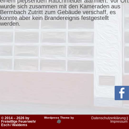
einem piepsenden Rauchmelder alarmiert. Vor Ort
wurde sich zusammen mit den Kameraden aus
Bermbach Zutritt zum Gebäude verschaff, es
konnte aber kein Brandereignis festgestellt
werden.
© 2014 – 2026 by
Wordpress Theme by
Datenschutzerklärung
|
Freiwillige Feuerwehr
Impressum
Esch / Waldems