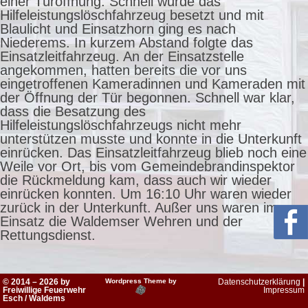
einer Türöffnung. Schnell wurde das
Hilfeleistungslöschfahrzeug besetzt und mit
Blaulicht und Einsatzhorn ging es nach
Niederems. In kurzem Abstand folgte das
Einsatzleitfahrzeug. An der Einsatzstelle
angekommen, hatten bereits die vor uns
eingetroffenen Kameradinnen und Kameraden mit
der Öffnung der Tür begonnen. Schnell war klar,
dass die Besatzung des
Hilfeleistungslöschfahrzeugs nicht mehr
unterstützen musste und konnte in die Unterkunft
einrücken. Das Einsatzleitfahrzeug blieb noch eine
Weile vor Ort, bis vom Gemeindebrandinspektor
die Rückmeldung kam, dass auch wir wieder
einrücken konnten. Um 16:10 Uhr waren wieder
zurück in der Unterkunft. Außer uns waren im
Einsatz die Waldemser Wehren und der
Rettungsdienst.
© 2014 – 2026 by
Wordpress Theme by
Datenschutzerklärung
|
Freiwillige Feuerwehr
Impressum
Esch / Waldems