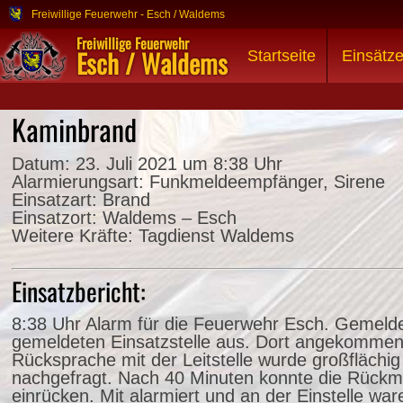
Freiwillige Feuerwehr - Esch / Waldems
Freiwillige Feuerwehr
Esch / Waldems
Startseite
Einsätz
Kaminbrand
Datum:
23. Juli 2021 um 8:38 Uhr
Alarmierungsart:
Funkmeldeempfänger, Sirene
Einsatzart:
Brand
Einsatzort:
Waldems – Esch
Weitere Kräfte:
Tagdienst Waldems
Einsatzbericht:
8:38 Uhr Alarm für die Feuerwehr Esch. Gemelde
gemeldeten Einsatzstelle aus. Dort angekommen
Rücksprache mit der Leitstelle wurde großflächi
nachgefragt. Nach 40 Minuten konnte die Rückm
einrücken. Mit alarmiert und an der Einstelle 