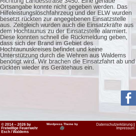
Richtung Landesstraße 3450. Eine genaue
Ortsangabe konnte nicht gegeben werden. Das
Hilfeleistungslöschfahrzeug und der ELW wurden
besetzt rückten zur angegebenen Einsatzstelle
aus. Zeitgleich wurden auch die Einsatzkräfte aus
dem Hochtaunus zu der Einsatzstelle alarmiert.
Diese konnten schnell die Rückmeldung geben,
dass sich der Brand im Gebiet des
Hochtaunuskreises befindet und keine
Unterstützung durch die Wehren aus Waldems
benötigt wird. Wir brachen die Einsatzfahrt ab und
rückten wieder ins Gerätehaus ein.
© 2014 – 2026 by
Wordpress Theme by
Datenschutzerklärung
|
Freiwillige Feuerwehr
Impressum
Esch / Waldems