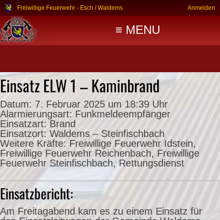
Freiwillige Feuerwehr - Esch / Waldems
Anmelden
≡ MENU
Einsatz ELW 1 – Kaminbrand
Datum:
7. Februar 2025 um 18:39 Uhr
Alarmierungsart:
Funkmeldeempfänger
Einsatzart:
Brand
Einsatzort:
Waldems – Steinfischbach
Weitere Kräfte:
Freiwillige Feuerwehr Idstein,
Freiwillige Feuerwehr Reichenbach, Freiwillige
Feuerwehr Steinfischbach, Rettungsdienst
Einsatzbericht:
Am Freitagabend kam es zu einem Einsatz für