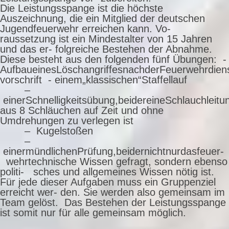
Die Leistungsspange ist die höchste
Auszeichnung, die ein Mitglied der deutschen
Jugendfeuerwehr erreichen kann. Vo-
raussetzung ist ein Mindestalter von 15 Jahren
und das er- folgreiche Bestehen der Abnahme.
Diese besteht aus den folgenden fünf Übungen: -
AufbaueinesLöschangriffesnachderFeuerwehrdien
vorschrift - einem„klassischen“Staffellauf
–
einerSchnelligkeitsübung,beidereineSchlauchleitu
aus 8 Schläuchen auf Zeit und ohne
Umdrehungen zu verlegen ist
– Kugelstoßen
–
einermündlichenPrüfung,beidernichtnurdasfeuer-
wehrtechnische Wissen gefragt, sondern ebenso
politi- sches und allgemeines Wissen nötig ist.
Für jede dieser Aufgaben muss ein Gruppenziel
erreicht wer- den. Sie werden also gemeinsam im
Team gelöst. Das Bestehen der Leistungsspange
ist somit nur für alle gemeinsam möglich.