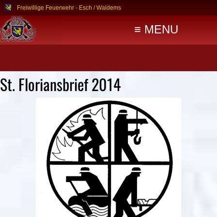
Freiwillige Feuerwehr - Esch / Waldems
≡ MENU
St. Floriansbrief 2014