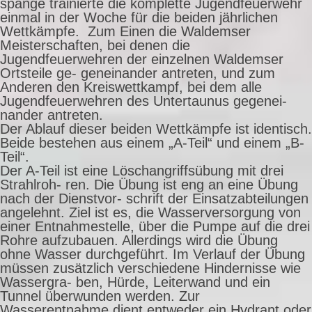
spange trainierte die komplette Jugendfeuerwehr
einmal in der Woche für die beiden jährlichen
Wettkämpfe. Zum Einen die Waldemser
Meisterschaften, bei denen die
Jugendfeuerwehren der einzelnen Waldemser
Ortsteile ge- geneinander antreten, und zum
Anderen den Kreiswettkampf, bei dem alle
Jugendfeuerwehren des Untertaunus gegenei-
nander antreten.
Der Ablauf dieser beiden Wettkämpfe ist identisch.
Beide bestehen aus einem „A-Teil“ und einem „B-
Teil“.
Der A-Teil ist eine Löschangriffsübung mit drei
Strahlroh- ren. Die Übung ist eng an eine Übung
nach der Dienstvor- schrift der Einsatzabteilungen
angelehnt. Ziel ist es, die Wasserversorgung von
einer Entnahmestelle, über die Pumpe auf die drei
Rohre aufzubauen. Allerdings wird die Übung
ohne Wasser durchgeführt. Im Verlauf der Übung
müssen zusätzlich verschiedene Hindernisse wie
Wassergra- ben, Hürde, Leiterwand und ein
Tunnel überwunden werden. Zur
Wasserentnahme dient entweder ein Hydrant oder