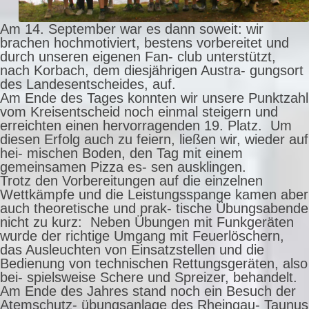
Am 14. September war es dann soweit: wir
brachen hochmotiviert, bestens vorbereitet und
durch unseren eigenen Fan- club unterstützt,
nach Korbach, dem diesjährigen Austra- gungsort
des Landesentscheides, auf.
Am Ende des Tages konnten wir unsere Punktzahl
vom Kreisentscheid noch einmal steigern und
erreichten einen hervorragenden 19. Platz. Um
diesen Erfolg auch zu feiern, ließen wir, wieder auf
hei- mischen Boden, den Tag mit einem
gemeinsamen Pizza es- sen ausklingen.
Trotz den Vorbereitungen auf die einzelnen
Wettkämpfe und die Leistungsspange kamen aber
auch theoretische und prak- tische Übungsabende
nicht zu kurz: Neben Übungen mit Funkgeräten
wurde der richtige Umgang mit Feuerlöschern,
das Ausleuchten von Einsatzstellen und die
Bedienung von technischen Rettungsgeräten, also
bei- spielsweise Schere und Spreizer, behandelt.
Am Ende des Jahres stand noch ein Besuch der
Atemschutz- übungsanlage des Rheingau- Taunus