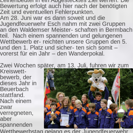
Leinenbeutel in ein Abgestecktes Ziel werfen. Die
Bewertung erfolgt auch hier nach der benötigten
Zeit und eventuellen Fehlerpunkten.
Am 28. Juni war es dann soweit und die
Jugendfeuerwehr Esch nahm mit zwei Gruppen
an den Waldemser Meister- schaften in Bermbach
teil. Nach einem spannenden und gelungenen
Wettbewerb er- reichten unsere Gruppen den 5.
und den 1. Platz und sicher- ten sich somit –
vorerst für ein Jahr – den Wanderpokal.
Zwei Wochen später, am 13. Juli, fuhren wir zum
Kreisw
ett-
bewerb, der
dieses Jahr in
Beuerbach
stattfand.
Nach einem
zwar
verregneten,
aber
spannenden
Wettbewerbstag gelang es der Jugendfeuerwehr