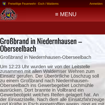
Freiwillige Feuerwehr - Esch / Waldems
Anmelden
≡ MENU
Großbrand in Niedernhausen –
Oberseelbach
Großbrand in Niedernhausen-Oberseelbach
Um 12:23 Uhr wurden wir von der Leitstelle
zusammen mit allen Waldemser Wehren zum
Einsatz gerufen. Der Überörtliche Löschzug soll
zu einem Großbrand nach Niedernhausen-
Oberseelbach ins Gewerbegebiet Lochmühle
ausrücken. Dort brannte in Vollbrand ein
Gewerbeobjekt welches Reifen gelagert hat. An
der Einsatzstelle. Nach dem alle Einsatzfahrzeuge
und Kräfte in Esch eingetroffen waren, ging es mit